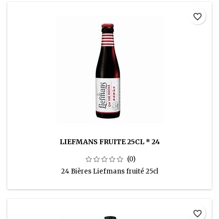
favorite_border
LIEFMANS FRUITE 25CL * 24
(0)
24 Bières Liefmans fruité 25cl
favorite_border