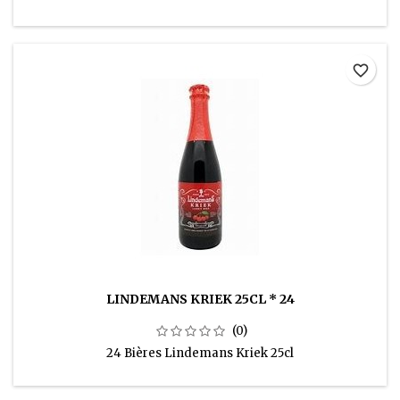
favorite_border
LINDEMANS KRIEK 25CL * 24
(0)
24 Bières Lindemans Kriek 25cl