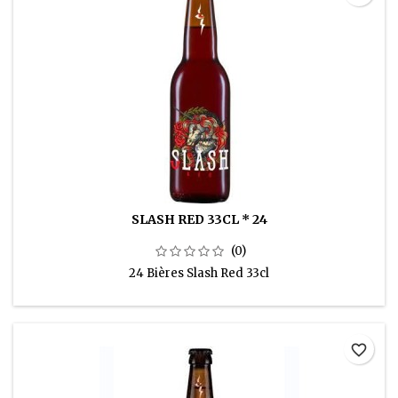
SLASH RED 33CL * 24
(0)
24 Bières Slash Red 33cl
favorite_border