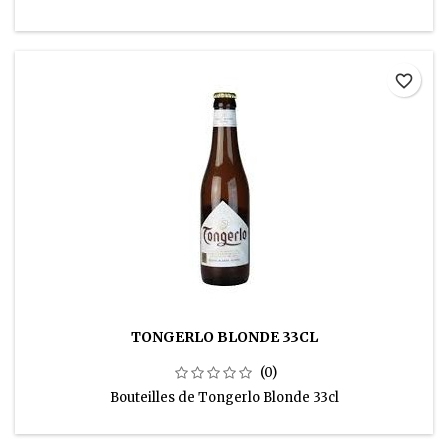
favorite_border
TONGERLO BLONDE 33CL
(0)
Bouteilles de Tongerlo Blonde 33cl