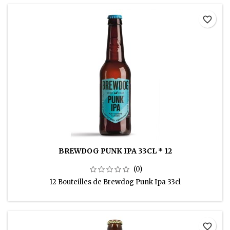
favorite_border
BREWDOG PUNK IPA 33CL * 12
(0)
12 Bouteilles de Brewdog Punk Ipa 33cl
favorite_border