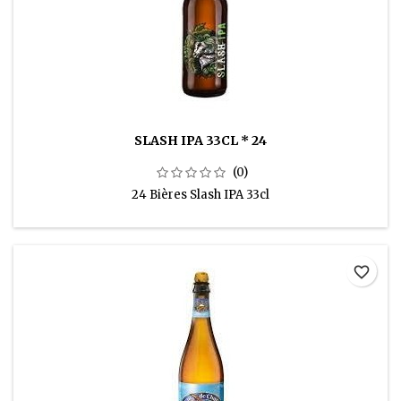
SLASH IPA 33CL * 24
(0)
24 Bières Slash IPA 33cl
favorite_border