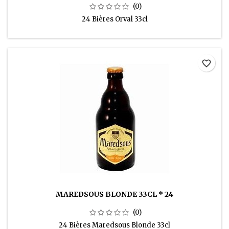
(0)
24 Bières Orval 33cl
favorite_border
MAREDSOUS BLONDE 33CL * 24
(0)
24 Bières Maredsous Blonde 33cl