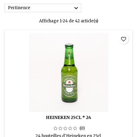

Pertinence
Affichage 1-24 de 42 article(s)
favorite_border
HEINEKEN 25CL * 24
(0)
24 bouteilles d'Heineken en 25cl