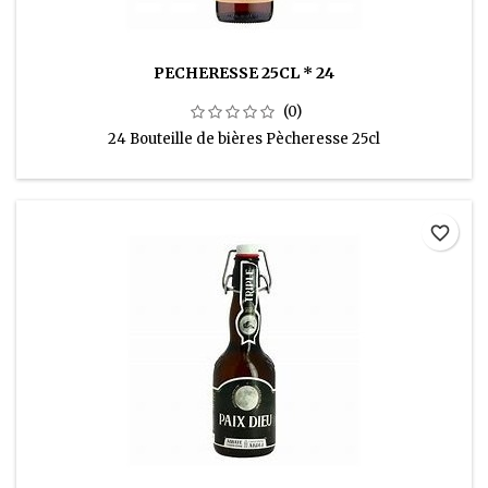
PECHERESSE 25CL * 24
(0)
24 Bouteille de bières Pècheresse 25cl
favorite_border