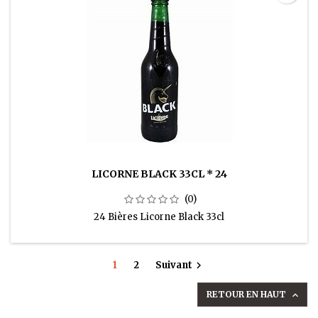
LICORNE BLACK 33CL * 24
(0)
24 Bières Licorne Black 33cl
1
2
Suivant

RETOUR EN HAUT
