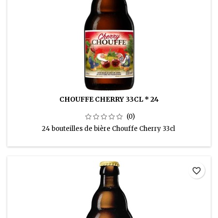
CHOUFFE CHERRY 33CL * 24
(0)
24 bouteilles de bière Chouffe Cherry 33cl
favorite_border