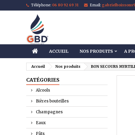
Téléphone:
06 80 92 69 31
Email:
gabrielboisson
M
C
C
add_circle_outline
Vo
No
d'e
ACCUEIL
NOS PRODUITS
A P
Accueil
Nos produits
BON SECOURS MYRTILLE
CATÉGORIES
Alcools
Bières bouteilles
Champagnes
Eaux
Fûts