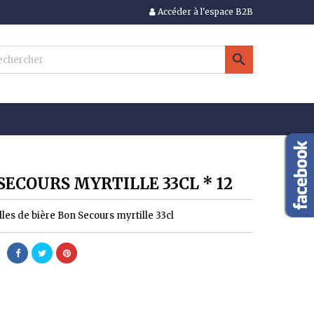
Accéder à l'espace B2B
×
×
×

n
s
SECOURS MYRTILLE 33CL * 12
lles de bière Bon Secours myrtille 33cl