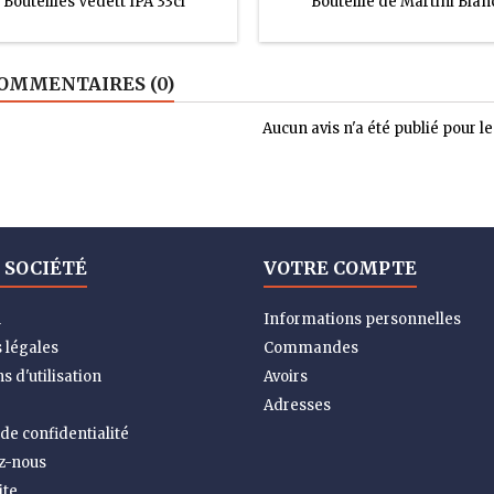
 Bouteilles Vedett IPA 33cl
Bouteille de Martini Blanc
OMMENTAIRES (0)
Aucun avis n'a été publié pour 
 SOCIÉTÉ
VOTRE COMPTE
n
Informations personnelles
 légales
Commandes
s d'utilisation
Avoirs
Adresses
 de confidentialité
z-nous
ite