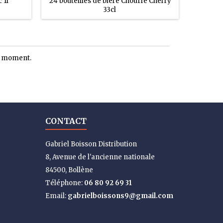
 1l
24 bouteilles de bière Chouffe Cherry
12 Bou
33cl
le moment.
CONTACT
Gabriel Boisson Distribution
8, Avenue de l'ancienne nationale
84500, Bollène
Téléphone:
06 80 92 69 31
Email:
gabrielboissons9@gmail.com