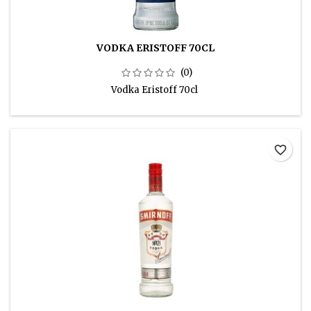
VODKA ERISTOFF 70CL
(0)
Vodka Eristoff 70cl
favorite_border