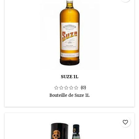
SUZE 1L
(0)
Bouteille de Suze 1L
favorite_border