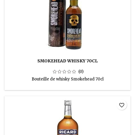
SMOKEHEAD WHISKY 70CL
(0)
Bouteille de whisky Smokehead 70cl
favorite_border