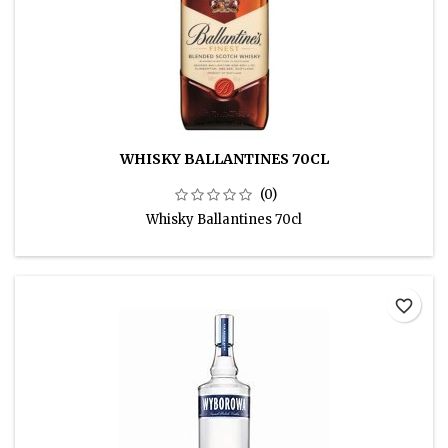
WHISKY BALLANTINES 70CL
(0)
Whisky Ballantines 70cl
favorite_border