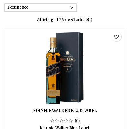

Pertinence
Affichage 1-24 de 41 article(s)
favorite_border
JOHNNIE WALKER BLUE LABEL
(0)
Johnnie Walker Blue Label