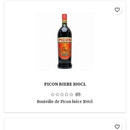
favorite_border
PICON BIERE 100CL
(0)
Bouteille de Picon bière 100cl
favorite_border