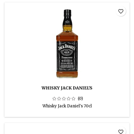
favorite_border
WHISKY JACK DANIEL'S
(0)
Whisky Jack Daniel's 70cl
favorite_border