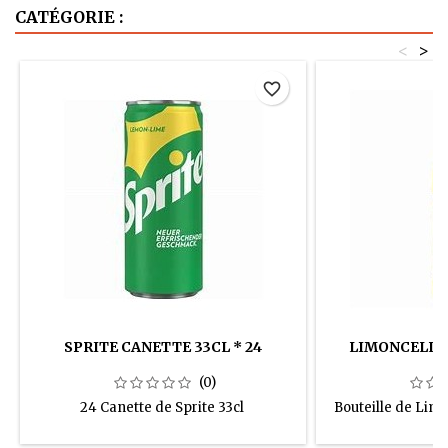
CATÉGORIE :
<
>
favorite_border
SPRITE CANETTE 33CL * 24
LIMONCELLO 
(0)
24 Canette de Sprite 33cl
Bouteille de Limo