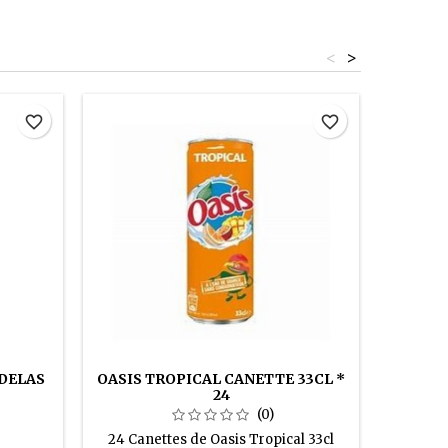
<
>
favorite_border
favorite_border
 DELAS
OASIS TROPICAL CANETTE 33CL *
24
(0)
24 Canettes de Oasis Tropical 33cl
12 B