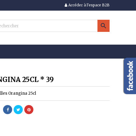
Accéder à l'espace B2B
×
×
×

n
s
GINA 25CL * 39
illes Orangina 25cl