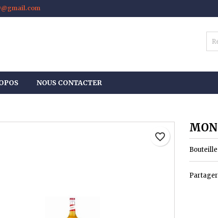
s9@gmail.com
es listes d'envies
réer une liste d'envies
onnexion
Créer une nouvelle liste
us devez être connecté pour ajouter des produits à votre liste
m de la liste d'envies
nvies.
ROPOS
NOUS CONTACTER
Annuler
Connexio
Annuler
Créer une liste d'envie
MONI
favorite_border
Bouteille
Partager