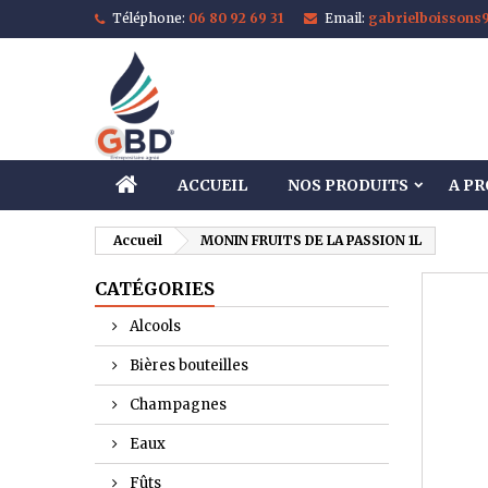
Téléphone:
06 80 92 69 31
Email:
gabrielboisson
M
C
C
add_circle_outline
Vo
No
d'e
ACCUEIL
NOS PRODUITS
A P
Accueil
MONIN FRUITS DE LA PASSION 1L
CATÉGORIES
Alcools
Bières bouteilles
Champagnes
Eaux
Fûts