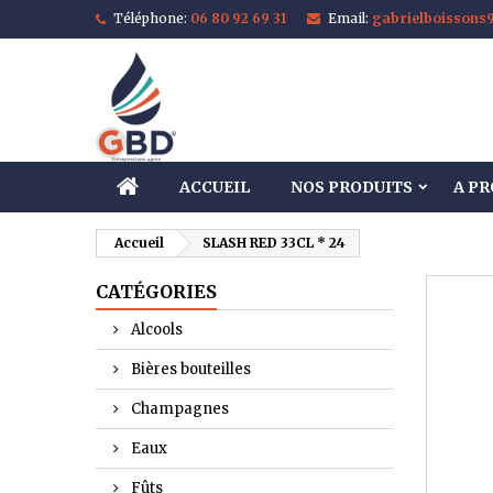
Téléphone:
06 80 92 69 31
Email:
gabrielboisson
M
C
C
add_circle_outline
Vo
No
d'e
ACCUEIL
NOS PRODUITS
A P
Accueil
SLASH RED 33CL * 24
CATÉGORIES
Alcools
Bières bouteilles
Champagnes
Eaux
Fûts