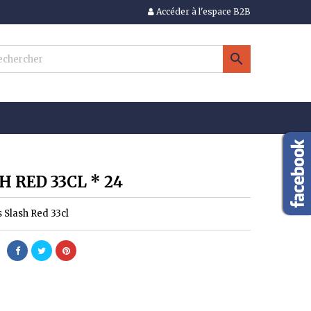
Accéder à l'espace B2B
×
×
×

n
s
H RED 33CL * 24
s Slash Red 33cl