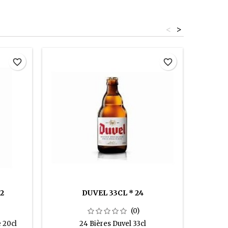
<
>
favorite_border
favorite_border
2
DUVEL 33CL * 24
SA
(0)
 20cl
24 Bières Duvel 33cl
6 Boutei