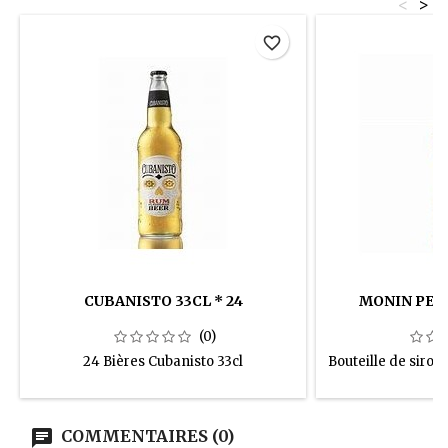
<
>
favorite_border
CUBANISTO 33CL * 24
MONIN PEC
(0)
24 Bières Cubanisto 33cl
Bouteille de siro
COMMENTAIRES (0)