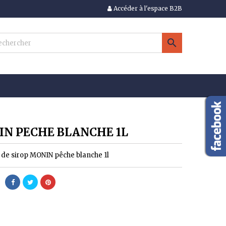
Accéder à l'espace B2B
×
×
×

n
s
N PECHE BLANCHE 1L
e de sirop MONIN pêche blanche 1l