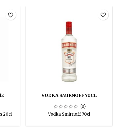
favorite_border
favorite_border
12
VODKA SMIRNOFF 70CL
CHO
(0)
s 20cl
Vodka Smirnoff 70cl
24 boute