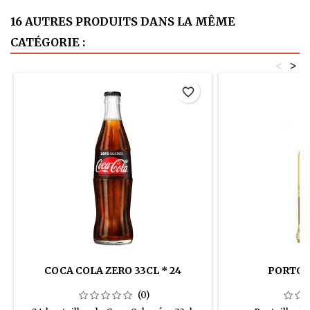
16 AUTRES PRODUITS DANS LA MÊME
CATÉGORIE :
<
>
favorite_border
COCA COLA ZERO 33CL * 24
PORTO 
(0)