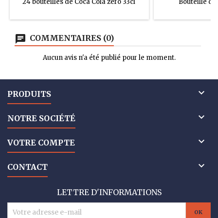
24 bouteilles de Coca Cola zéro 33cl
Bouteille de
COMMENTAIRES (0)
Aucun avis n'a été publié pour le moment.

PRODUITS

NOTRE SOCIÉTÉ

VOTRE COMPTE

CONTACT
LETTRE D'INFORMATIONS