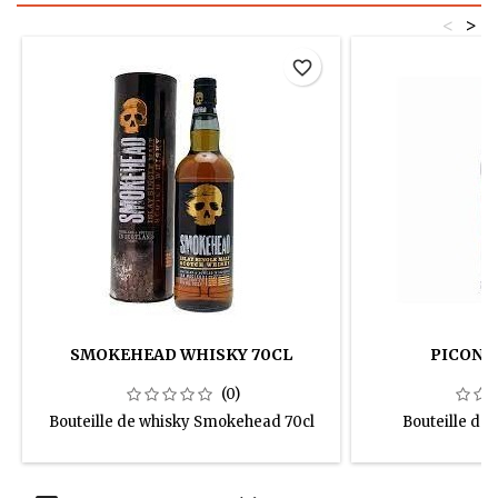
<
>
favorite_border
SMOKEHEAD WHISKY 70CL
PICON B
(0)
Bouteille de whisky Smokehead 70cl
Bouteille de 