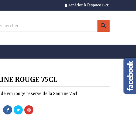
Accéder à l'espace B2B
×
×
×

n
s
INE ROUGE 75CL
 de vin rouge réserve de la Saurine 75cl