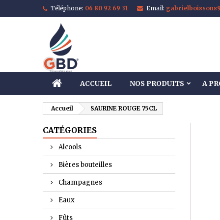
Téléphone:
06 80 92 69 31
Email:
gabrielboisson
M
C
C
add_circle_outline
Vo
No
d'e
ACCUEIL
NOS PRODUITS
A P
Accueil
SAURINE ROUGE 75CL
CATÉGORIES
Alcools
Bières bouteilles
Champagnes
Eaux
Fûts