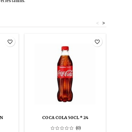
et les tanins.
<
>
favorite_border
favorite_border
AN
COCA COLA 50CL * 24
(0)