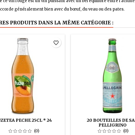
 ce vin rouge est un vin puissant avec un bel équilibre entre l'acidité 
accorde généralement bien avec du bœuf, du veau ou des pates.
RES PRODUITS DANS LA MÊME CATÉGORIE :
favorite_border
ZETEA PECHE 25CL * 24
20 BOUTEILLES DE S
PELLIGRINO
(0)
(0)