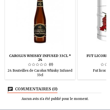
CAROLUS WHISKY INFUSED 33CL *
FUT LICORNE
24
(0)
24 Bouteilles de Carolus Whisky Infused
Fut licorn
33cl
COMMENTAIRES (0)
Aucun avis n'a été publié pour le moment.