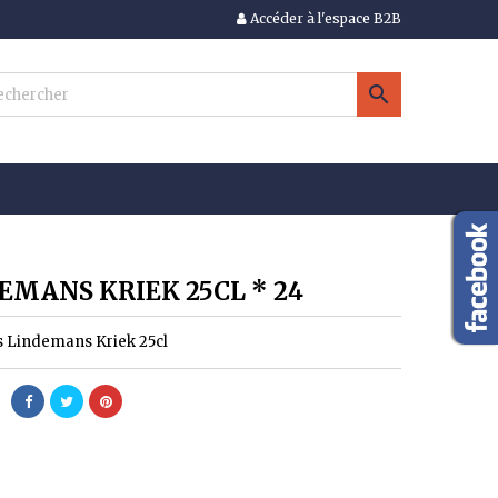
Accéder à l'espace B2B
×
×
×

n
s
EMANS KRIEK 25CL * 24
s Lindemans Kriek 25cl