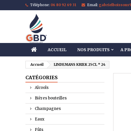
Téléphone:
06 80 92 69 31
Email:
gabrielboisson
M
C
C
add_circle_outline
Vo
No
d'e
ACCUEIL
NOS PRODUITS
A P
Accueil
LINDEMANS KRIEK 25CL * 24
CATÉGORIES
Alcools
Bières bouteilles
Champagnes
Eaux
Fûts