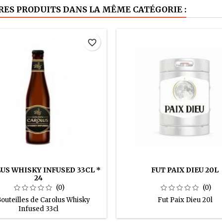
RES PRODUITS DANS LA MÊME CATÉGORIE :
favorite_border
US WHISKY INFUSED 33CL *
FUT PAIX DIEU 20L
24
(0)
(0)
outeilles de Carolus Whisky
Fut Paix Dieu 20l
Infused 33cl