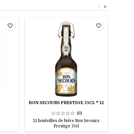
<
>
favorite_border
favorite_border
BON SECOURS PRESTIGE 33CL * 12
(0)
12 bouteilles de bière Bon Secours
Prestige 33cl