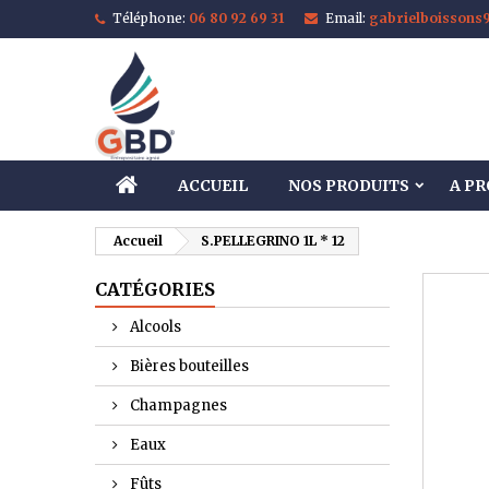
Téléphone:
06 80 92 69 31
Email:
gabrielboisson
M
C
C
add_circle_outline
Vo
No
d'e
ACCUEIL
NOS PRODUITS
A P
Accueil
S.PELLEGRINO 1L * 12
CATÉGORIES
Alcools
Bières bouteilles
Champagnes
Eaux
Fûts