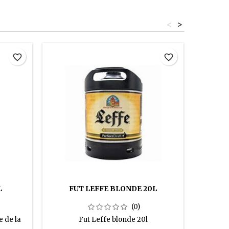
<
>
favorite_border
favorite_border
L
FUT LEFFE BLONDE 20L
(0)
e de la
Fut Leffe blonde 20l
Boute