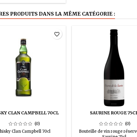
RES PRODUITS DANS LA MÊME CATÉGORIE :
favorite_border
KY CLAN CAMPBELL 70CL
SAURINE ROUGE 75C
(0)
(0)
hisky Clan Campbell 70cl
Bouteille de vin rouge réserv
Saurine 75cl