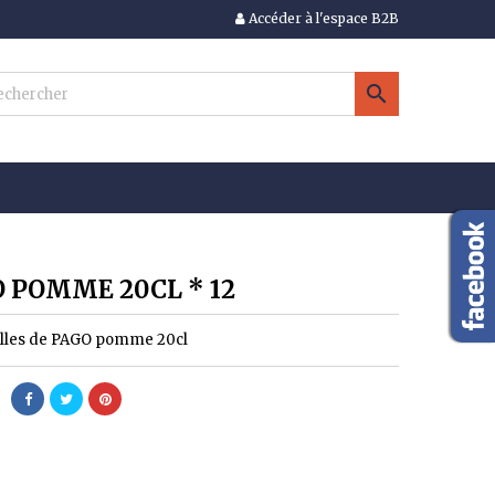
Accéder à l'espace B2B
×
×
×

n
s
 POMME 20CL * 12
illes de PAGO pomme 20cl