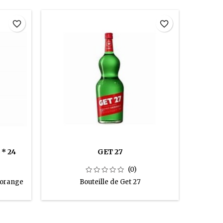
favorite_border
favorite_border
* 24
GET 27
(0)
 orange
Bouteille de Get 27
Boutei