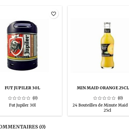
favorite_border
FUT JUPILER 30L
MIN MAID ORANGE 25CL 
(0)
(0)
Fut Jupiler 30l
24 Bouteilles de Minute Maid
25cl
OMMENTAIRES (0)