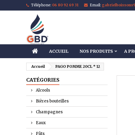
Téléphone:
06 80 92 69 31
Email:
gabrielboisson
M
C
C
add_circle_outline
Vo
No
d'e
ACCUEIL
NOS PRODUITS
A P
Accueil
PAGO POMME 20CL * 12
CATÉGORIES
Alcools
Bières bouteilles
Champagnes
Eaux
Fûts