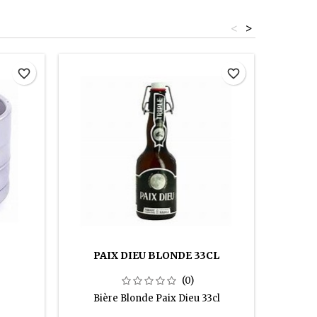
<
>
favorite_border
favorite_border
PAIX DIEU BLONDE 33CL
RHUM
(0)
Bière Blonde Paix Dieu 33cl
Bouteil