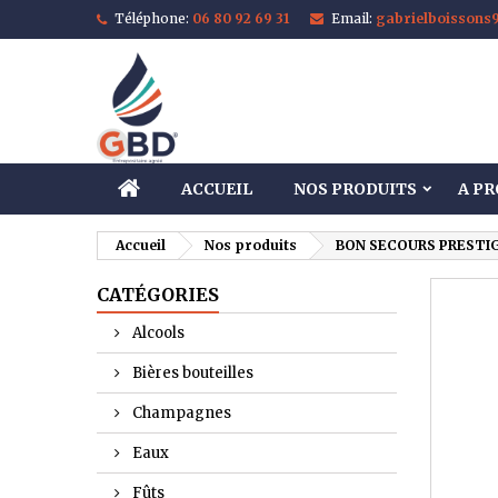
Téléphone:
06 80 92 69 31
Email:
gabrielboisson
M
C
C
add_circle_outline
Vo
No
d'e
ACCUEIL
NOS PRODUITS
A P
Accueil
Nos produits
BON SECOURS PRESTIGE
CATÉGORIES
Alcools
Bières bouteilles
Champagnes
Eaux
Fûts