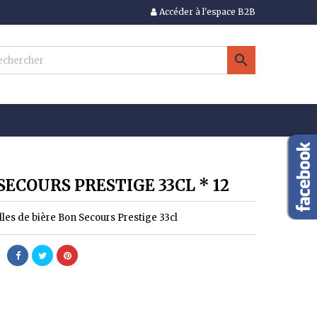
Accéder à l'espace B2B
×
×
×

n
s
SECOURS PRESTIGE 33CL * 12
lles de bière Bon Secours Prestige 33cl