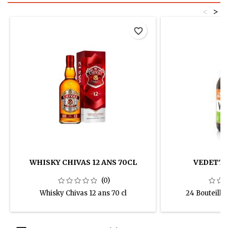
<
>
favorite_border
WHISKY CHIVAS 12 ANS 70CL
VEDETT I
(0)
Whisky Chivas 12 ans 70 cl
24 Bouteille