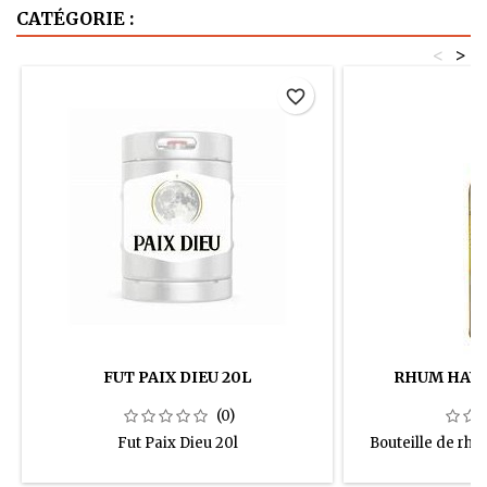
CATÉGORIE :
<
>
favorite_border
FUT PAIX DIEU 20L
RHUM HAVA
(0)
Fut Paix Dieu 20l
Bouteille de rh