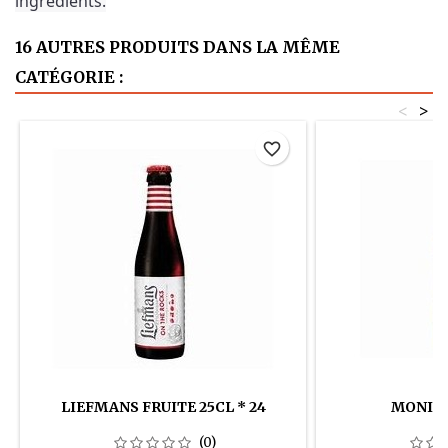
ingrédients.
16 AUTRES PRODUITS DANS LA MÊME
CATÉGORIE :
<
>
favorite_border
LIEFMANS FRUITE 25CL * 24
MONIN 
(0)