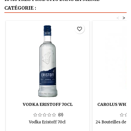
CATÉGORIE :
<
>
favorite_border
VODKA ERISTOFF 70CL
CAROLUS WHISK
(0)
Vodka Eristoff 70cl
24 Bouteilles de 