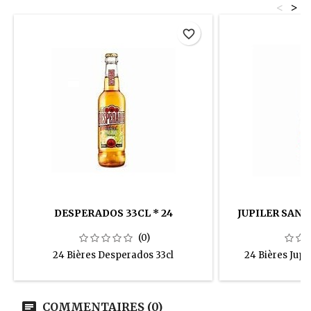
<
>
favorite_border
DESPERADOS 33CL * 24
JUPILER SANS 
(0)
24 Bières Desperados 33cl
24 Bières Jupil
COMMENTAIRES (0)