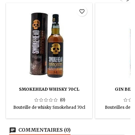
favorite_border
SMOKEHEAD WHISKY 70CL
GIN BEE
(0)
Bouteille de whisky Smokehead 70cl
Bouteilles de 
COMMENTAIRES (0)