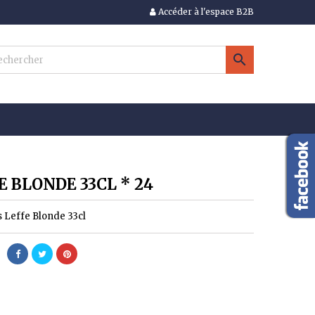
Accéder à l'espace B2B
×
×
×

n
s
E BLONDE 33CL * 24
s Leffe Blonde 33cl