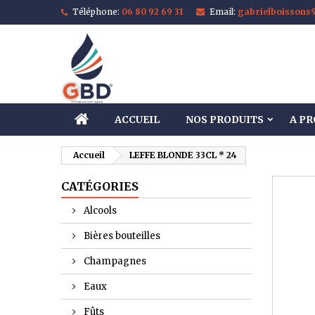
Téléphone:
06 80 92 69 31
Email:
gabrielboisson
M
C
C
add_circle_outline
Vo
No
d'e
ACCUEIL
NOS PRODUITS
A P
Accueil
LEFFE BLONDE 33CL * 24
CATÉGORIES
Alcools
Bières bouteilles
Champagnes
Eaux
Fûts