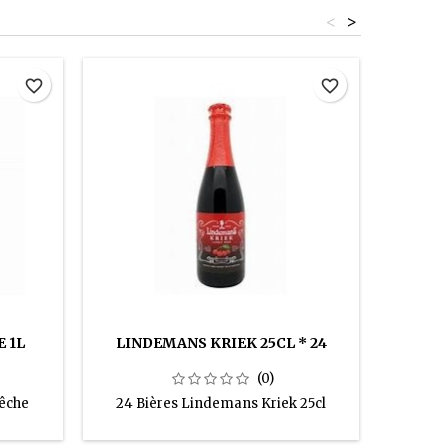
<
>
favorite_border
favorite_border
 1L
LINDEMANS KRIEK 25CL * 24
LIC
(0)
pêche
24 Bières Lindemans Kriek 25cl
24 